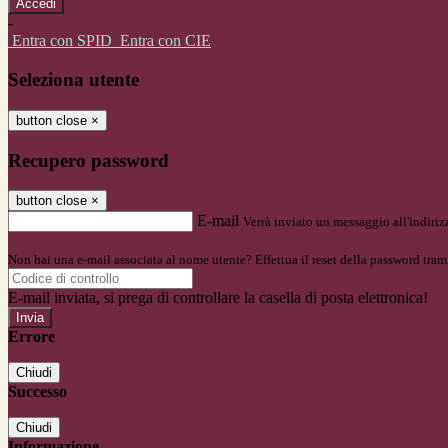
-
Entra con SPID
Entra con CIE
Seleziona utente
button close
×
Recupero password
button close
×
E-mail
Verrà inviato un messaggio all'indirizz
Non hai una e-mail associata al nome utente? Effettua il reset della password tram
E-mail inviata, si prega di controllare la casella di posta elettronica!
Errore
Chiudi
Successo
Chiudi
Informazione