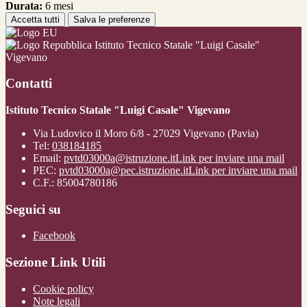
Durata:
6 mesi
Accetta tutti
Salva le preferenze
Istituto Tecnico Statale "Luigi Casale"
Vigevano
Contatti
Istituto Tecnico Statale "Luigi Casale" Vigevano
Via Ludovico il Moro 6/8 - 27029 Vigevano (Pavia)
Tel:
038184185
Email:
pvtd03000a@istruzione.it
Link per inviare una mail
PEC:
pvtd03000a@pec.istruzione.it
Link per inviare una mail
C.F.: 85004780186
Seguici su
Facebook
Sezione Link Utili
Cookie policy
Note legali