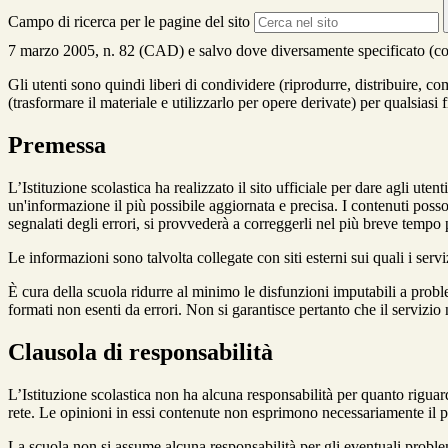
Campo di ricerca per le pagine del sito
7 marzo 2005, n. 82 (CAD) e salvo dove diversamente specificato (compre
Gli utenti sono quindi liberi di condividere (riprodurre, distribuire, 
(trasformare il materiale e utilizzarlo per opere derivate) per qualsiasi
Premessa
L’Istituzione scolastica ha realizzato il sito ufficiale per dare agli ut
un'informazione il più possibile aggiornata e precisa. I contenuti poss
segnalati degli errori, si provvederà a correggerli nel più breve tempo 
Le informazioni sono talvolta collegate con siti esterni sui quali i serv
È cura della scuola ridurre al minimo le disfunzioni imputabili a problemi
formati non esenti da errori. Non si garantisce pertanto che il servizio
Clausola di responsabilità
L’Istituzione scolastica non ha alcuna responsabilità per quanto riguarda
rete. Le opinioni in essi contenute non esprimono necessariamente il pu
La scuola non si assume alcuna responsabilità per gli eventuali problemi 