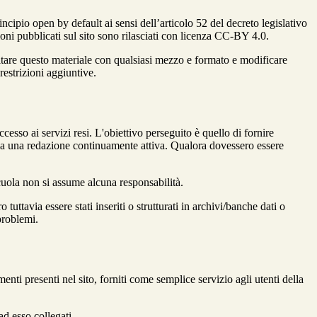
incipio open by default ai sensi dell’articolo 52 del decreto legislativo
oni pubblicati sul sito sono rilasciati con licenza CC-BY 4.0.
ecitare questo materiale con qualsiasi mezzo e formato e modificare
restrizioni aggiuntive.
cesso ai servizi resi. L'obiettivo perseguito è quello di fornire
 sia una redazione continuamente attiva. Qualora dovessero essere
 scuola non si assume alcuna responsabilità.
tuttavia essere stati inseriti o strutturati in archivi/banche dati o
problemi.
enti presenti nel sito, forniti come semplice servizio agli utenti della
ad esso collegati.