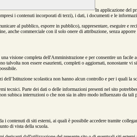
In applicazione del pr
si i contenuti incorporati di terzi), i dati, i documenti e le informazi
comunicare al pubblico, esporre in pubblico), rappresentare, eseguire e r
 fine, anche commerciale con il solo onere di attribuzione, senza apporre 
enti una visione completa dell'Amministrazione e per consentire un facile ac
ono talvolta non essere esaurienti, completi o aggiornati, nonostante vi
possibile.
izi dell’Istituzione scolastica non hanno alcun controllo e per i quali la
 tecnici. Parte dei dati o delle informazioni presenti nel sito potrebbero 
 non subisca interruzioni o che non sia in altro modo influenzato da tali 
 i contenuti di siti esterni, ai quali è possibile accedere tramite collegam
nto di vista della scuola.
derivanti dall'utilizzazione del presente sito o di eventuali siti esterni 