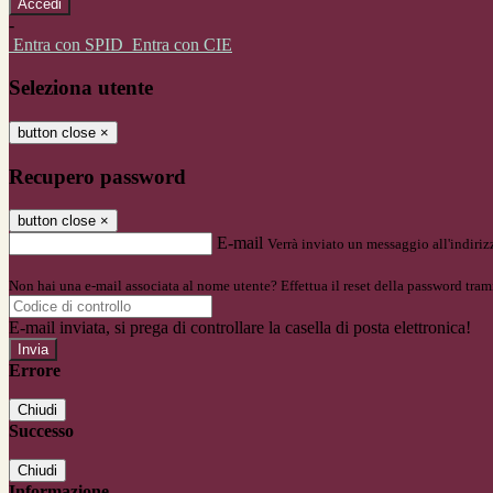
-
Entra con SPID
Entra con CIE
Seleziona utente
button close
×
Recupero password
button close
×
E-mail
Verrà inviato un messaggio all'indirizz
Non hai una e-mail associata al nome utente? Effettua il reset della password tram
E-mail inviata, si prega di controllare la casella di posta elettronica!
Errore
Chiudi
Successo
Chiudi
Informazione