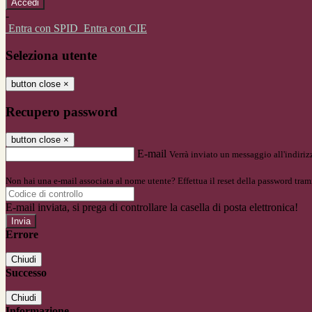
-
Entra con SPID
Entra con CIE
Seleziona utente
button close
×
Recupero password
button close
×
E-mail
Verrà inviato un messaggio all'indirizz
Non hai una e-mail associata al nome utente? Effettua il reset della password tram
E-mail inviata, si prega di controllare la casella di posta elettronica!
Errore
Chiudi
Successo
Chiudi
Informazione