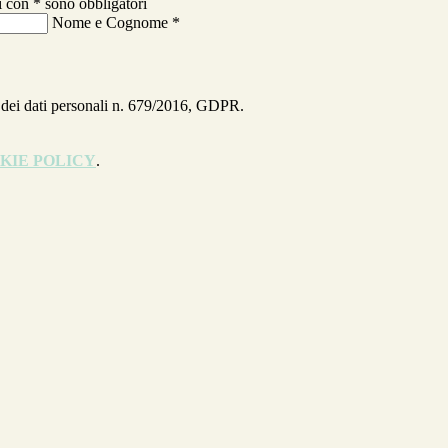
i con * sono obbligatori
Nome e Cognome
*
ne dei dati personali n. 679/2016, GDPR.
KIE POLICY
.