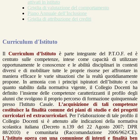
attivati in istituto
Griglia di valutazione del comportamento
Piano Annuale dell’Inclusione
Griglia di attribuzione dei crediti
Curriculum d'Istituto
Il
Curriculum d’Istituto
è parte integrante del P.T.O.F. ed è
centrato sulle competenze, intese come capacità di utilizzare
opportunamente le conoscenze e le abilità disciplinari in contesti
diversi e di mobilitare tutte le proprie risorse per affrontare in
maniera efficace le varie situazioni che la realtà quotidianamente
propone. In armonia con i principi ispiratori dell’Istituto e con
quanto stabilito dalla normativa vigente, il Collegio Docenti ha
definito l’insieme delle competenze caratterizzanti il profilo degli
alunni che svolgono il proprio percorso di formazione quinquennale
presso l'Istituto Casale.
L’acquisizione di tali competenze
costituisce la finalità comune dei piani di studio e dei progetti
curricolari ed extracurricolari
. Per l’elaborazione di tale profilo il
Collegio Docenti si è attenuto alle indicazioni della normativa
scolastica italiana (Decreto n.139 del 22 Agosto 2007; DPR
88/2010) e comunitaria (Raccomandazione 2006/962/CE).
L’Istituto opera con una comunione di intenti e finalità ben