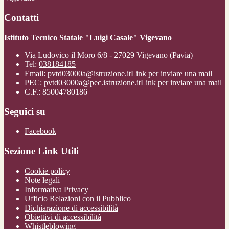
Contatti
Istituto Tecnico Statale "Luigi Casale" Vigevano
Via Ludovico il Moro 6/8 - 27029 Vigevano (Pavia)
Tel:
038184185
Email:
pvtd03000a@istruzione.it
Link per inviare una mail
PEC:
pvtd03000a@pec.istruzione.it
Link per inviare una mail
C.F.: 85004780186
Seguici su
Facebook
Sezione Link Utili
Cookie policy
Note legali
Informativa Privacy
Ufficio Relazioni con il Pubblico
Dichiarazione di accessibilità
Obiettivi di accessibilità
Whistleblowing