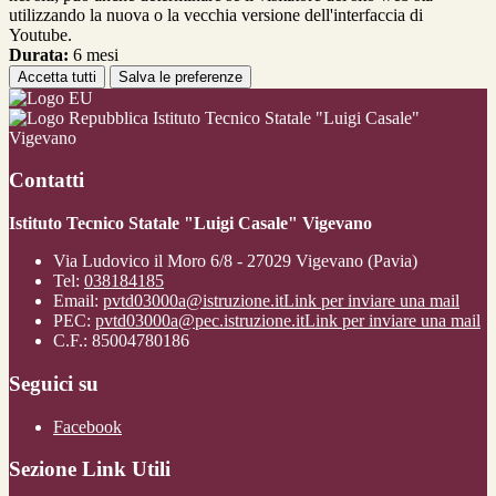
utilizzando la nuova o la vecchia versione dell'interfaccia di
Youtube.
Durata:
6 mesi
Accetta tutti
Salva le preferenze
Istituto Tecnico Statale "Luigi Casale"
Vigevano
Contatti
Istituto Tecnico Statale "Luigi Casale" Vigevano
Via Ludovico il Moro 6/8 - 27029 Vigevano (Pavia)
Tel:
038184185
Email:
pvtd03000a@istruzione.it
Link per inviare una mail
PEC:
pvtd03000a@pec.istruzione.it
Link per inviare una mail
C.F.: 85004780186
Seguici su
Facebook
Sezione Link Utili