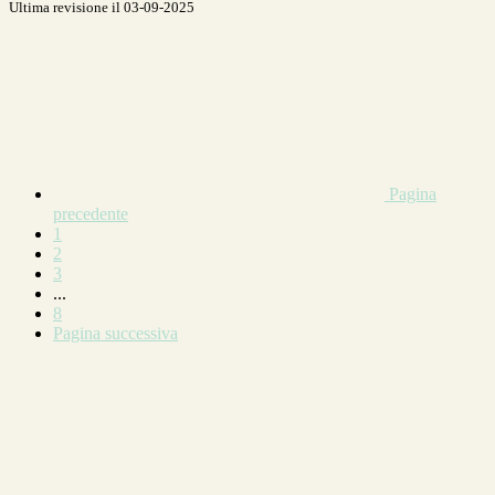
Ultima revisione il 03-09-2025
Pagina
precedente
1
2
3
...
8
Pagina successiva