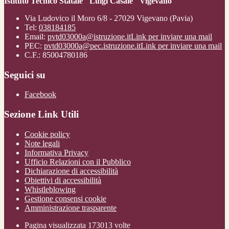
Istituto Tecnico Statale "Luigi Casale" Vigevano
Via Ludovico il Moro 6/8 - 27029 Vigevano (Pavia)
Tel:
038184185
Email:
pvtd03000a@istruzione.it
Link per inviare una mail
PEC:
pvtd03000a@pec.istruzione.it
Link per inviare una mail
C.F.: 85004780186
Seguici su
Facebook
Sezione Link Utili
Cookie policy
Note legali
Informativa Privacy
Ufficio Relazioni con il Pubblico
Dichiarazione di accessibilità
Obiettivi di accessibilità
Whistleblowing
Gestione consensi cookie
Amministrazione trasparente
Pagina visualizzata
173013
volte