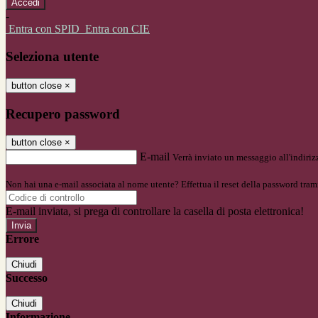
-
Entra con SPID
Entra con CIE
Seleziona utente
button close
×
Recupero password
button close
×
E-mail
Verrà inviato un messaggio all'indirizz
Non hai una e-mail associata al nome utente? Effettua il reset della password tram
E-mail inviata, si prega di controllare la casella di posta elettronica!
Errore
Chiudi
Successo
Chiudi
Informazione