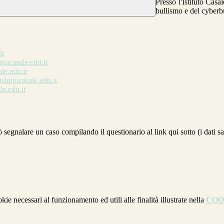
Presso l'Istituto Casa
bullismo e del cyberb
it
igicasale.edu.it
le.edu.it
sluigicasale.edu.it
le.edu.it
egnalare un caso compilando il questionario al link qui sotto (i dati sara
kie necessari al funzionamento ed utili alle finalità illustrate nella
COO