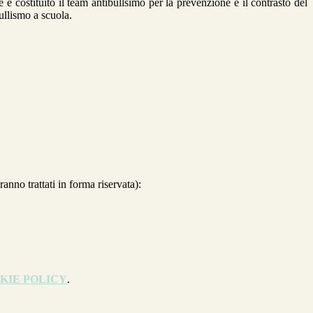
le è costituito il team antibullsimo per la prevenzione e il contrasto del
ullismo a scuola.
nno trattati in forma riservata):
KIE POLICY
.