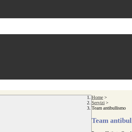
Home
>
Servizi
>
Team antibullismo
Team antibul