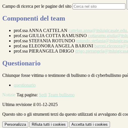
Campo di ricerca per le pagine del sito
Componenti del team
prof.ssa ANNA CATTELAN
cattelan.anna@itsluigicasale.edu.
prof.ssa GIULIA COTTA RAMUSINO
cottaramu.giulia@itslu
prof.ssa STEFANIA ROTUNDO
rotundo.stefania@itsluigicasa
prof.ssa ELEONORA ANGELA BARONI
baroni.eleonora@it
prof.ssa PIERANGELA DRIGO
drigo.pierangela@itsluigicasa
Questionario
Chiunque fosse vittima o testimone di bullismo o di cyberbullismo può s
questionario
Notizie
Tag pagina:
Sedi
Team bullismo
Ultima revisione il 01-12-2025
Questo sito o gli strumenti terzi da questo utilizzati si avvalgono di coo
Personalizza
Rifiuta tutti
i cookies
Accetta tutti
i cookies