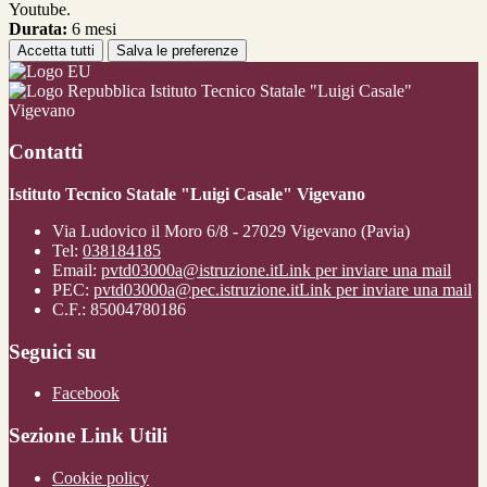
Youtube.
Durata:
6 mesi
Accetta tutti
Salva le preferenze
Istituto Tecnico Statale "Luigi Casale"
Vigevano
Contatti
Istituto Tecnico Statale "Luigi Casale" Vigevano
Via Ludovico il Moro 6/8 - 27029 Vigevano (Pavia)
Tel:
038184185
Email:
pvtd03000a@istruzione.it
Link per inviare una mail
PEC:
pvtd03000a@pec.istruzione.it
Link per inviare una mail
C.F.: 85004780186
Seguici su
Facebook
Sezione Link Utili
Cookie policy