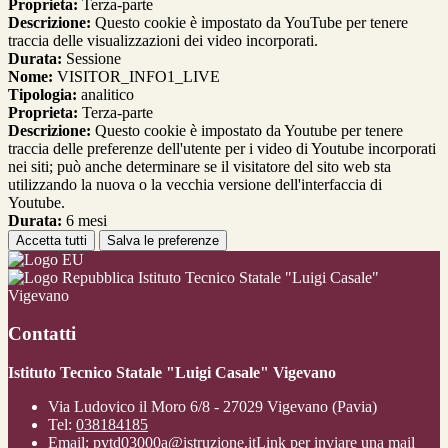
Proprieta:
Terza-parte
Descrizione:
Questo cookie è impostato da YouTube per tenere
traccia delle visualizzazioni dei video incorporati.
Durata:
Sessione
Nome:
VISITOR_INFO1_LIVE
Tipologia:
analitico
Proprieta:
Terza-parte
Descrizione:
Questo cookie è impostato da Youtube per tenere
traccia delle preferenze dell'utente per i video di Youtube incorporati
nei siti; può anche determinare se il visitatore del sito web sta
utilizzando la nuova o la vecchia versione dell'interfaccia di
Youtube.
Durata:
6 mesi
Accetta tutti
Salva le preferenze
Istituto Tecnico Statale "Luigi Casale"
Vigevano
Contatti
Istituto Tecnico Statale "Luigi Casale" Vigevano
Via Ludovico il Moro 6/8 - 27029 Vigevano (Pavia)
Tel:
038184185
Email:
pvtd03000a@istruzione.it
Link per inviare una mail