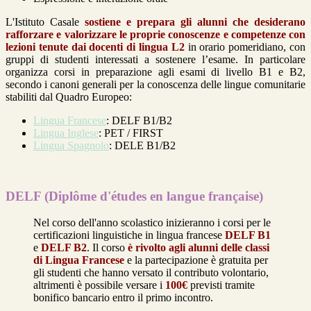
L'Istituto Casale
sostiene e prepara gli alunni che desiderano
rafforzare e valorizzare le proprie conoscenze e competenze con
lezioni tenute dai docenti di lingua L2
in orario pomeridiano, con
gruppi di studenti interessati a sostenere l’esame. In particolare
organizza corsi in preparazione agli esami di livello B1 e B2,
secondo i canoni generali per la conoscenza delle lingue comunitarie
stabiliti dal Quadro Europeo:
Lingua Francese
: DELF B1/B2
Lingua Inglese
: PET / FIRST
Lingua Spagnolo
: DELE B1/B2
DELF (Diplôme d'études en langue française)
Nel corso dell'anno scolastico inizieranno i corsi per le
certificazioni linguistiche in lingua francese
DELF B1
e
DELF B2
. Il corso
è rivolto agli alunni delle classi
di Lingua Francese
e la partecipazione è gratuita per
gli studenti che hanno versato il contributo volontario,
altrimenti è possibile versare i
100€
previsti tramite
bonifico bancario entro il primo incontro.