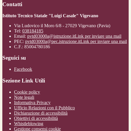
Contatti
Istituto Tecnico Statale "Luigi Casale" Vigevano
Via Ludovico il Moro 6/8 - 27029 Vigevano (Pavia)
Tel:
038184185
Email:
pvtd03000a@istruzione.it
Link per inviare una mail
PEC:
pvtd03000a@pec.istruzione.it
Link per inviare una mail
C.F.: 85004780186
Seguici su
Facebook
Sezione Link Utili
Cookie policy
Note legali
Informativa Privacy
Ufficio Relazioni con il Pubblico
Dichiarazione di accessibilità
Obiettivi di accessibilità
Whistleblowing
Gestione consensi cookie