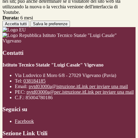
nei siti; può anche determinare se il visitatore del sito web sta
utilizzando la nuova o la vecchia versione dell'interfaccia di
Youtube.
Durata:
6 mesi
Accetta tutti
Salva le preferenze
Istituto Tecnico Statale "Luigi Casale"
Vigevano
Contatti
Istituto Tecnico Statale "Luigi Casale" Vigevano
Via Ludovico il Moro 6/8 - 27029 Vigevano (Pavia)
Tel:
038184185
Email:
pvtd03000a@istruzione.it
Link per inviare una mail
PEC:
pvtd03000a@pec.istruzione.it
Link per inviare una mail
C.F.: 85004780186
Seguici su
Facebook
Sezione Link Utili