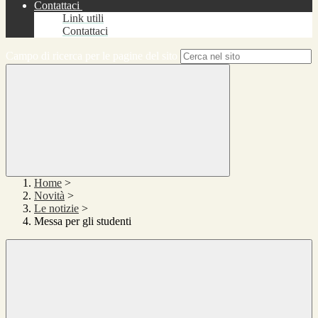
Contattaci
Link utili
Contattaci
Campo di ricerca per le pagine del sito
Home
>
Novità
>
Le notizie
>
Messa per gli studenti