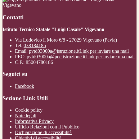
Vigevano
Contatti
Istituto Tecnico Statale "Luigi Casale" Vigevano
Via Ludovico il Moro 6/8 - 27029 Vigevano (Pavia)
Tel:
038184185
Email:
pvtd03000a@istruzione.it
Link per inviare una mail
PEC:
pvtd03000a@pec.istruzione.it
Link per inviare una mail
C.F.: 85004780186
Seguici su
Facebook
Sezione Link Utili
Cookie policy
Note legali
Informativa Privacy
Ufficio Relazioni con il Pubblico
Dichiarazione di accessibilità
Obiettivi di accessibilità