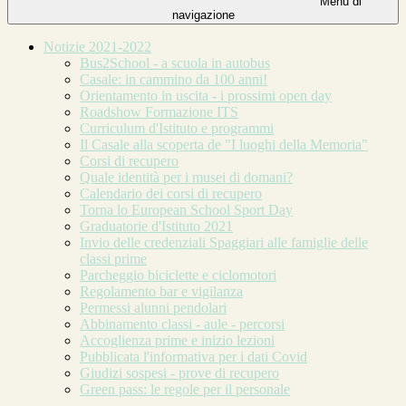
Menu di
navigazione
Notizie 2021-2022
Bus2School - a scuola in autobus
Casale: in cammino da 100 anni!
Orientamento in uscita - i prossimi open day
Roadshow Formazione ITS
Curriculum d'Istituto e programmi
Il Casale alla scoperta de "I luoghi della Memoria"
Corsi di recupero
Quale identità per i musei di domani?
Calendario dei corsi di recupero
Torna lo European School Sport Day
Graduatorie d'Istituto 2021
Invio delle credenziali Spaggiari alle famiglie delle
classi prime
Parcheggio biciclette e ciclomotori
Regolamento bar e vigilanza
Permessi alunni pendolari
Abbinamento classi - aule - percorsi
Accoglienza prime e inizio lezioni
Pubblicata l'informativa per i dati Covid
Giudizi sospesi - prove di recupero
Green pass: le regole per il personale