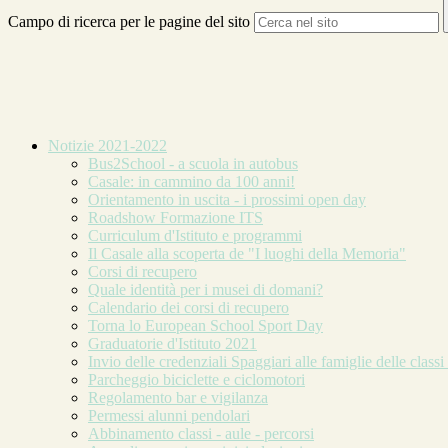
Campo di ricerca per le pagine del sito
Notizie 2021-2022
Bus2School - a scuola in autobus
Casale: in cammino da 100 anni!
Orientamento in uscita - i prossimi open day
Roadshow Formazione ITS
Curriculum d'Istituto e programmi
Il Casale alla scoperta de "I luoghi della Memoria"
Corsi di recupero
Quale identità per i musei di domani?
Calendario dei corsi di recupero
Torna lo European School Sport Day
Graduatorie d'Istituto 2021
Invio delle credenziali Spaggiari alle famiglie delle classi
Parcheggio biciclette e ciclomotori
Regolamento bar e vigilanza
Permessi alunni pendolari
Abbinamento classi - aule - percorsi