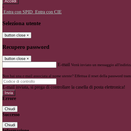
-
Entra con SPID
Entra con CIE
Seleziona utente
button close
×
Recupero password
button close
×
E-mail
Verrà inviato un messaggio all'indirizz
Non hai una e-mail associata al nome utente? Effettua il reset della password tram
E-mail inviata, si prega di controllare la casella di posta elettronica!
Errore
Chiudi
Successo
Chiudi
Informazione