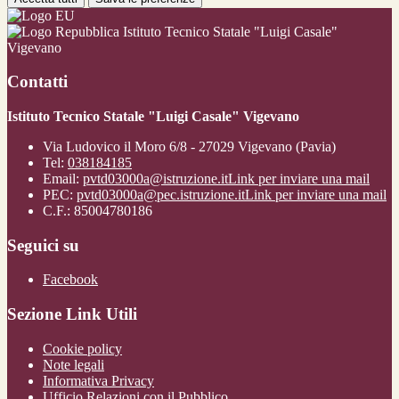
Istituto Tecnico Statale "Luigi Casale"
Vigevano
Contatti
Istituto Tecnico Statale "Luigi Casale" Vigevano
Via Ludovico il Moro 6/8 - 27029 Vigevano (Pavia)
Tel:
038184185
Email:
pvtd03000a@istruzione.it
Link per inviare una mail
PEC:
pvtd03000a@pec.istruzione.it
Link per inviare una mail
C.F.: 85004780186
Seguici su
Facebook
Sezione Link Utili
Cookie policy
Note legali
Informativa Privacy
Ufficio Relazioni con il Pubblico